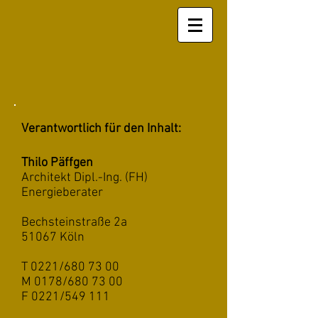
Verantwortlich für den Inhalt:
Thilo Päffgen
Architekt Dipl.-Ing. (FH)
Energieberater
Bechsteinstraße 2a
51067 Köln
T 0221/680 73 00
M 0178/680 73 00
F 0221/549 111